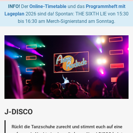
INFO!
Der
Online-Timetable
und das
Programmheft mit
Lageplan
2026 sind da! Spontan: THE SIXTH LIE von 15:30
bis 16:30 am Merch-Signierstand am Sonntag.
J-DISCO
Rückt die Tanzschuhe zurecht und stimmt euch auf eine