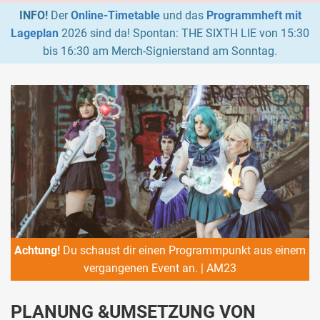
INFO!
Der
Online-Timetable
und das
Programmheft mit
Lageplan
2026 sind da! Spontan: THE SIXTH LIE von 15:30
bis 16:30 am Merch-Signierstand am Sonntag.
Achtung!
Du schaust dir einen Programmpunkt aus einem
vergangenen Event an. | AM23
PLANUNG &UMSETZUNG VON