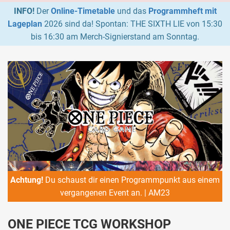
INFO!
Der
Online-Timetable
und das
Programmheft mit
Lageplan
2026 sind da! Spontan: THE SIXTH LIE von 15:30
bis 16:30 am Merch-Signierstand am Sonntag.
Achtung!
Du schaust dir einen Programmpunkt aus einem
vergangenen Event an. | AM23
ONE PIECE TCG WORKSHOP