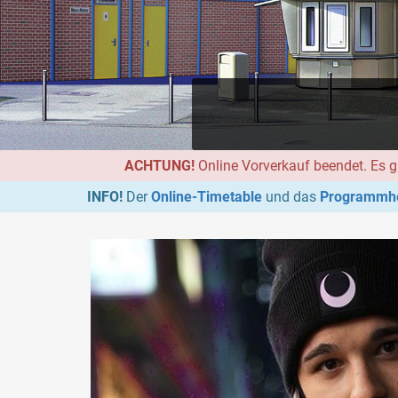
ACHTUNG!
Online Vorverkauf beendet. Es g
INFO!
Der
Online-Timetable
und das
Programmhe