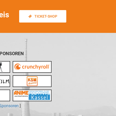
eis
TICKET-SHOP
SPONSOREN
 Sponsoren
]