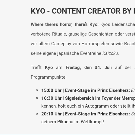
KYO - CONTENT CREATOR BY 
Where there’s horror, there’s Kyo!
Kyos Leidenschaf
verbotene Rituale, gruselige Geschichten oder ver
vor allem Gameplay von Horrorspielen sowie Reac
seine eigene japanische Eventreihe
Kaizoku
.
Trefft
Kyo
am
Freitag, den 04. Juli
auf der A
Programmpunkte:
15:00 Uhr | Event-Stage im Prinz Eisenherz:
E
16:30 Uhr | Signierbereich im Foyer der Metrop
kennen, holt euch ein Autogramm oder stellt 
20:10 Uhr | Event-Stage im Prinz Eisenherz:
S
seinem Pikachu im Wettkampf!