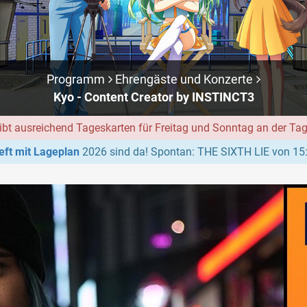
Programm
Ehrengäste und Konzerte
Kyo - Content Creator by INSTINCT3
ibt ausreichend Tageskarten für Freitag und Sonntag an der Ta
ft mit Lageplan
2026 sind da! Spontan: THE SIXTH LIE von 15