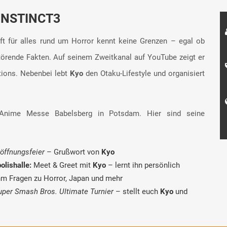
INSTINCT3
t für alles rund um Horror kennt keine Grenzen – egal ob
störende Fakten. Auf seinem Zweitkanal auf YouTube zeigt er
tions. Nebenbei lebt
Kyo
den Otaku-Lifestyle und organisiert
nime Messe Babelsberg in Potsdam. Hier sind seine
röffnungsfeier
– Grußwort von
Kyo
olishalle:
Meet & Greet mit
Kyo
– lernt ihn persönlich
ihm Fragen zu Horror, Japan und mehr
uper Smash Bros. Ultimate Turnier
– stellt euch
Kyo
und