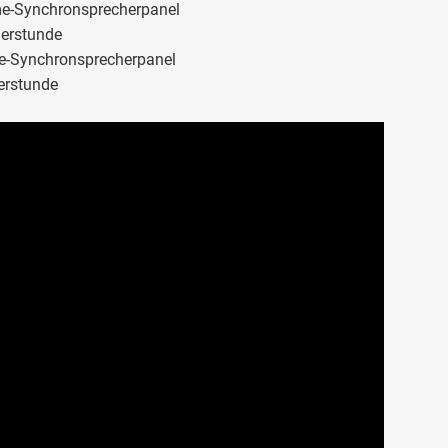
e-Synchronsprecherpanel
erstunde
-Synchronsprecherpanel
erstunde