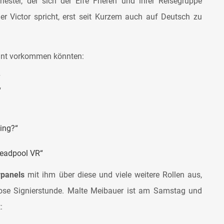
iester, der sich der Elfe Frieren und ihrer Reisegruppe
m er Victor spricht, erst seit Kurzem auch auf Deutsch zu
annt vorkommen könnten:
“
“
ing?“
eadpool VR“
panels
mit ihm über diese und viele weitere Rollen aus,
lose Signierstunde. Malte Meibauer ist am Samstag und
: