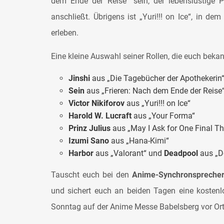
dem Ende der Reise“ sein, der lebenslustige Pr
anschließt. Übrigens ist „Yuri!!! on Ice“, in de
erleben.
Eine kleine Auswahl seiner Rollen, die euch bek
Jinshi
aus „Die Tagebücher der Apothekerin
Sein
aus „Frieren: Nach dem Ende der Reise
Victor Nikiforov
aus „Yuri!!! on Ice“
Harold W. Lucraft
aus „Your Forma“
Prinz Julius
aus „May I Ask for One Final Th
Izumi Sano
aus „Hana-Kimi“
Harbor
aus „Valorant“ und
Deadpool
aus „D
Tauscht euch bei den
Anime-Synchronsprecher
und sichert euch an beiden Tagen eine kosten
Sonntag auf der Anime Messe Babelsberg vor Ort