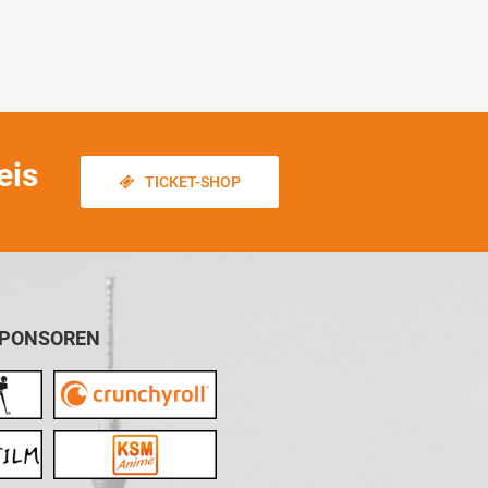
eis
TICKET-SHOP
SPONSOREN