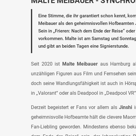
MALTE MEIBAUER - SYNCHR
Eine Stimme, die ihr garantiert schon kennt, ko
Meibauer als den geheimnisvollen Hofbeamten Ji
Sein in „Frieren: Nach dem Ende der Reise“ oder V
vorkommen. Malte ist am Samstag und Sonntag 
und gibt an beiden Tagen eine Signierstunde.
Seit 2020 ist
Malte Meibauer
aus Hamburg als
unzähligen Figuren aus Film und Fernsehen sein
doch seine Wandlungsfähigkeit ist auch in Hörs
in „Valorant“ oder als Deadpool in „Deadpool VR“
Derzeit begeistert er Fans vor allem als
Jinshi
i
geheimnisvolle Hofbeamte hält die clevere Maom
Fan-Liebling geworden. Mindestens ebenso beka