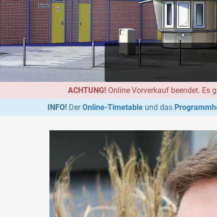
ACHTUNG!
Online Vorverkauf beendet. Es g
INFO!
Der
Online-Timetable
und das
Programmhe