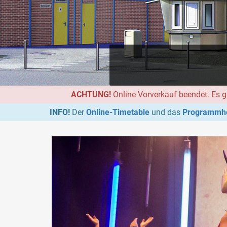
ACHTUNG!
Online Vorverkauf beendet. Es g
INFO!
Der
Online-Timetable
und das
Programmhe