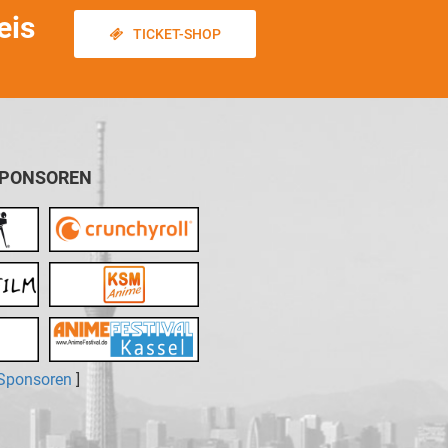
eis
TICKET-SHOP
SPONSOREN
 Sponsoren
]