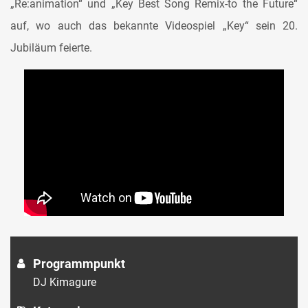
„Re:animation“ und „Key Best Song Remix-to the Future“
auf, wo auch das bekannte Videospiel „Key“ sein 20.
Jubiläum feierte.
Programmpunkt
DJ Kimagure