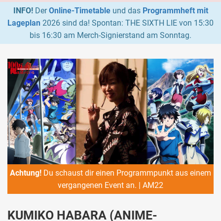
INFO!
Der
Online-Timetable
und das
Programmheft mit
Lageplan
2026 sind da! Spontan: THE SIXTH LIE von 15:30
bis 16:30 am Merch-Signierstand am Sonntag.
Achtung!
Du schaust dir einen Programmpunkt aus einem
vergangenen Event an. | AM22
KUMIKO HABARA (ANIME-