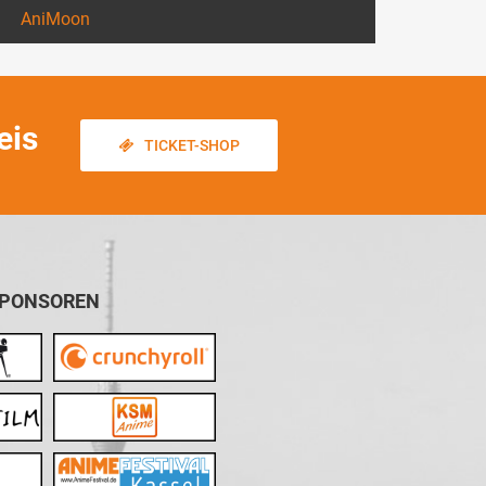
AniMoon
eis
TICKET-SHOP
SPONSOREN