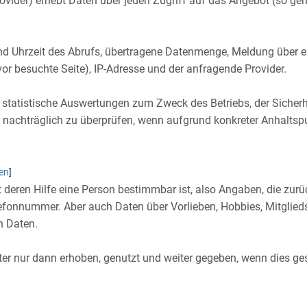
vider) erhebt Daten über jeden Zugriff auf das Angebot (so gen
 Uhrzeit des Abrufs, übertragene Datenmenge, Meldung über erf
vor besuchte Seite), IP-Adresse und der anfragende Provider.
r statistische Auswertungen zum Zweck des Betriebs, der Sicher
en nachträglich zu überprüfen, wenn aufgrund konkreter Anhaltspu
en
]
deren Hilfe eine Person bestimmbar ist, also Angaben, die zurü
lefonnummer. Aber auch Daten über Vorlieben, Hobbies, Mitgli
 Daten.
nur dann erhoben, genutzt und weiter gegeben, wenn dies gesetz