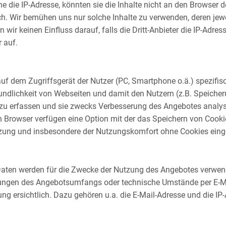
 die IP-Adresse, könnten sie die Inhalte nicht an den Browser de
ich. Wir bemühen uns nur solche Inhalte zu verwenden, deren jewei
wir keinen Einfluss darauf, falls die Dritt-Anbieter die IP-Adres
r auf.
 auf dem Zugriffsgerät der Nutzer (PC, Smartphone o.ä.) spezifi
undlichkeit von Webseiten und damit den Nutzern (z.B. Speiche
 zu erfassen und sie zwecks Verbesserung des Angebotes analys
 Browser verfügen eine Option mit der das Speichern von Cookie
utzung und insbesondere der Nutzungskomfort ohne Cookies ein
aten werden für die Zwecke der Nutzung des Angebotes verwend
erungen des Angebotsumfangs oder technische Umstände per E-Ma
g ersichtlich. Dazu gehören u.a. die E-Mail-Adresse und die IP