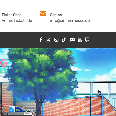
Ticket-Shop
Contact
AnimeTickets.de
info@animemesse.de