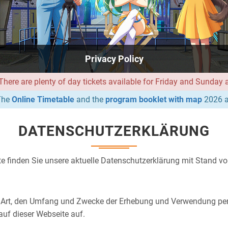
Privacy Policy
ere are plenty of day tickets available for Friday and Sunday at
he
Online Timetable
and the
program booklet with map
2026 a
DATENSCHUTZERKLÄRUNG
ite finden Sie unsere aktuelle Datenschutzerklärung mit Stand v
die Art, den Umfang und Zwecke der Erhebung und Verwendung p
auf dieser Webseite auf.